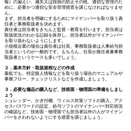
報）の漏えい、滅失又は毀損の防止その他、適切な管理のた
めに、必要かつ適切な安全管理措置を講じなければなりませ
ん。
まず、担当者を明確にするためにマイナンバーを取り扱う責
任者と事務取扱者を決めます。
責任者は担当者をきちんと監督・教育を行います。担当者は
取扱状況のわかる記録を保存し、担当者以外がマイナンバー
を取り扱わないようにします。
小規模企業の場合は責任者は社長、事務取扱者は人事給与担
当者というのが一般的です。もちろん、社長が責任者兼事務
取扱者というケースも多いでしょう。
２．基本方針・取扱規程などの作成
最低でも、特定個人情報などを取り扱う場合のマニュアルや
事務フロー、チェックリストなどを作成しましょう。
３．必要な備品の購入など、技術面・物理面の準備をしまし
ょう
シュレッダー、かぎ付棚、ウィルス対策ソフトの購入、アク
セスパスワードの設定、給与ソフトのマイナンバー対応状況
の確認など、技術面・物理面でも担当者以外の人がマイナン
バーをさわれないようにする措置を講じましょう。