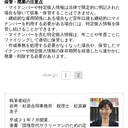
保管・廃棄の注意点
・マイナンバーや特定個人情報は法律で限定的に明記された
場合を除いて収集・保管することはできません。
・継続的な雇用関係にある場合など翌年以後も継続的にマイ
ナンバーを利用する必要がある場合には、特定個人情報を保
管し続けることができます。
・マイナンバーを含む特定個人情報は、年ごとや年度ごとに
ファイリングして適切に保管します。
・作成事務を処理する必要がなくなった場合や、保管したマ
イナンバーや特定個人情報の保存期間を経過したら速やかに
廃棄・削除する必要があります。
ページ:
1
2
執筆者紹介
岩嵜・杉原合同事務所 税理士 杉原麻
友子
平成２１年７月開業。
著書「団塊世代サラリーマンのための定