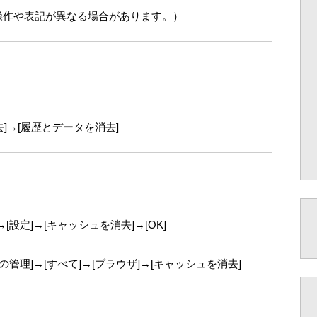
操作や表記が異なる場合があります。）
消去]→[履歴とデータを消去]
設定]→[キャッシュを消去]→[OK]
の管理]→[すべて]→[ブラウザ]→[キャッシュを消去]