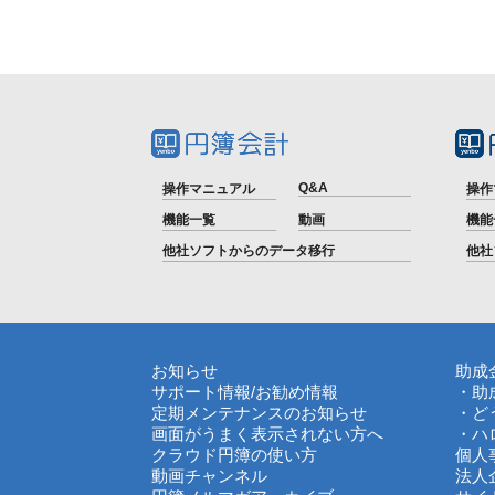
Q&A
操作マニュアル
操作
機能一覧
動画
機能
他社ソフトからのデータ移行
他社
お知らせ
助成
サポート情報
/
お勧め情報
・助
定期メンテナンスのお知らせ
・ど
画面がうまく表示されない方へ
・ハ
クラウド円簿の使い方
個人
動画チャンネル
法人