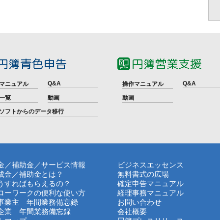
Q&A
Q&A
マニュアル
操作マニュアル
一覧
動画
動画
ソフトからのデータ移行
金／補助金／サービス情報
ビジネスエッセンス
成金／補助金とは？
無料書式の広場
うすればもらえるの？
確定申告マニュアル
ローワークの便利な使い方
経理事務マニュアル
事業主 年間業務備忘録
お問い合わせ
企業 年間業務備忘録
会社概要