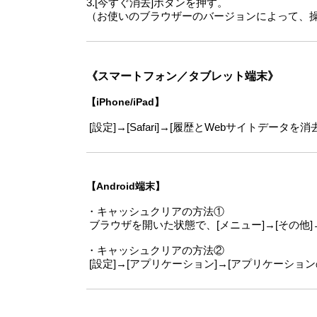
3.[今すぐ消去]ボタンを押す。
（お使いのブラウザーのバージョンによって、
《スマートフォン／タブレット端末》
【iPhone/iPad】
[設定]→[Safari]→[履歴とWebサイトデータを
【Android端末】
・キャッシュクリアの方法①
ブラウザを開いた状態で、[メニュー]→[その他]→[
・キャッシュクリアの方法②
[設定]→[アプリケーション]→[アプリケーション