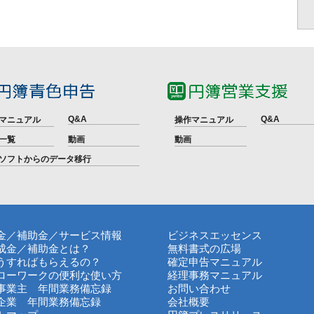
Q&A
Q&A
マニュアル
操作マニュアル
一覧
動画
動画
ソフトからのデータ移行
金／補助金／サービス情報
ビジネスエッセンス
成金／補助金とは？
無料書式の広場
うすればもらえるの？
確定申告マニュアル
ローワークの便利な使い方
経理事務マニュアル
事業主 年間業務備忘録
お問い合わせ
企業 年間業務備忘録
会社概要