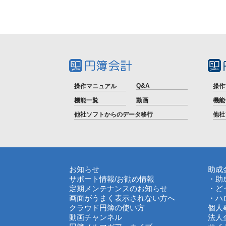
Q&A
操作マニュアル
操作
機能一覧
動画
機能
他社ソフトからのデータ移行
他社
お知らせ
助成
サポート情報
/
お勧め情報
・助
定期メンテナンスのお知らせ
・ど
画面がうまく表示されない方へ
・ハ
クラウド円簿の使い方
個人
動画チャンネル
法人