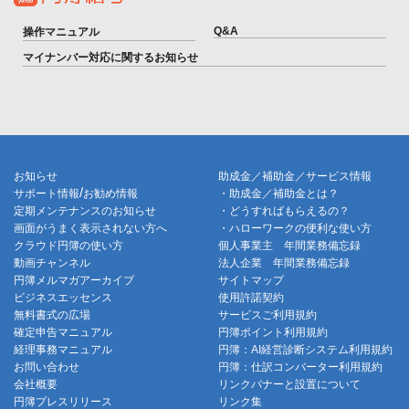
Q&A
操作マニュアル
マイナンバー対応に関するお知らせ
お知らせ
助成金／補助金／サービス情報
/
サポート情報
お勧め情報
・助成金／補助金とは？
定期メンテナンスのお知らせ
・どうすればもらえるの？
画面がうまく表示されない方へ
・ハローワークの便利な使い方
クラウド円簿の使い方
個人事業主 年間業務備忘録
動画チャンネル
法人企業 年間業務備忘録
円簿メルマガアーカイブ
サイトマップ
ビジネスエッセンス
使用許諾契約
無料書式の広場
サービスご利用規約
確定申告マニュアル
円簿ポイント利用規約
経理事務マニュアル
円簿：AI経営診断システム利用規約
お問い合わせ
円簿：仕訳コンバーター利用規約
会社概要
リンクバナーと設置について
円簿プレスリリース
リンク集