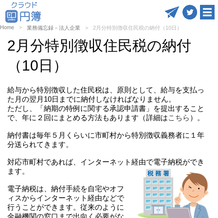
Home
業務備忘録－法人企業
2月分特別徴収住民税の納付（10日）
2月分特別徴収住民税の納付
（10日）
給与から特別徴収した住民税は、原則として、給与を支払っ
た月の翌月10日までに納付しなければなりません。
ただし、「納期の特例に関する承認申請書」を提出すること
で、年に２回にまとめる方法もあります（詳細は
こちら
）。
納付書は毎年５月くらいに市町村から特別徴収義務者に１年
分送られてきます。
対応市町村であれば、インターネット経由で電子納税ができ
ます。
電子納税は、納付手続を自宅やオフ
ィスからインターネット経由などで
行うことができます。従来のように
金融機関の窓口まで出向く必要がな