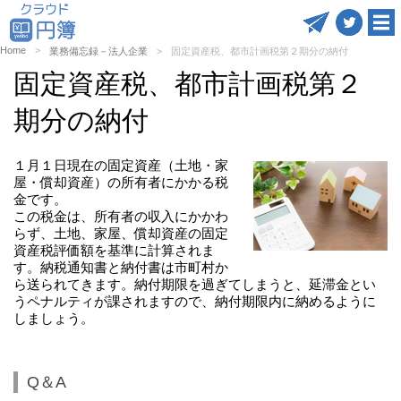
Home
業務備忘録－法人企業
固定資産税、都市計画税第２期分の納付
固定資産税、都市計画税第２
期分の納付
１月１日現在の固定資産（土地・家
屋・償却資産）の所有者にかかる税
金です。
この税金は、所有者の収入にかかわ
らず、土地、家屋、償却資産の固定
資産税評価額を基準に計算されま
す。納税通知書と納付書は市町村か
ら送られてきます。納付期限を過ぎてしまうと、延滞金とい
うペナルティが課されますので、納付期限内に納めるように
しましょう。
Q＆A