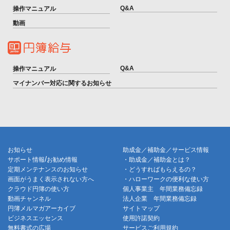
Q&A
操作マニュアル
動画
Q&A
操作マニュアル
マイナンバー対応に関するお知らせ
お知らせ
助成金／補助金／サービス情報
/
サポート情報
お勧め情報
・助成金／補助金とは？
定期メンテナンスのお知らせ
・どうすればもらえるの？
画面がうまく表示されない方へ
・ハローワークの便利な使い方
クラウド円簿の使い方
個人事業主 年間業務備忘録
動画チャンネル
法人企業 年間業務備忘録
円簿メルマガアーカイブ
サイトマップ
ビジネスエッセンス
使用許諾契約
無料書式の広場
サービスご利用規約