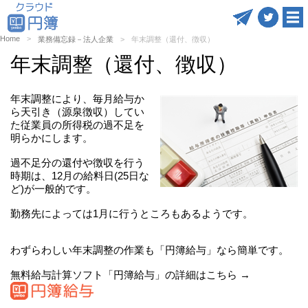
Home
業務備忘録－法人企業
年末調整（還付、徴収）
年末調整（還付、徴収）
年末調整により、毎月給与か
ら天引き（源泉徴収）してい
た従業員の所得税の過不足を
明らかにします。
過不足分の還付や徴収を行う
時期は、12月の給料日(25日な
ど)が一般的です。
勤務先によっては1月に行うところもあるようです。
わずらわしい年末調整の作業も「円簿給与」なら簡単です。
無料給与計算ソフト「円簿給与」の詳細はこちら →