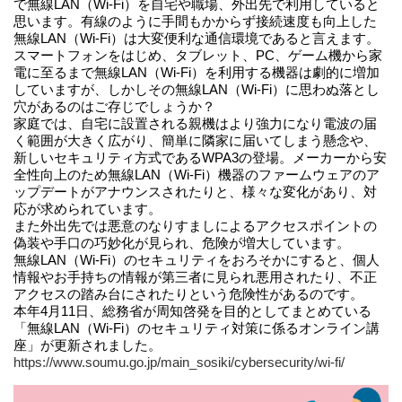
で無線LAN（Wi-Fi）を自宅や職場、外出先で利用していると
思います。有線のように手間もかからず接続速度も向上した
無線LAN（Wi-Fi）は大変便利な通信環境であると言えます。
スマートフォンをはじめ、タブレット、PC、ゲーム機から家
電に至るまで無線LAN（Wi-Fi）を利用する機器は劇的に増加
していますが、しかしその無線LAN（Wi-Fi）に思わぬ落とし
穴があるのはご存じでしょうか？
家庭では、自宅に設置される親機はより強力になり電波の届
く範囲が大きく広がり、簡単に隣家に届いてしまう懸念や、
新しいセキュリティ方式であるWPA3の登場。メーカーから安
全性向上のため無線LAN（Wi-Fi）機器のファームウェアのア
ップデートがアナウンスされたりと、様々な変化があり、対
応が求められています。
また外出先では悪意のなりすましによるアクセスポイントの
偽装や手口の巧妙化が見られ、危険が増大しています。
無線LAN（Wi-Fi）のセキュリティをおろそかにすると、個人
情報やお手持ちの情報が第三者に見られ悪用されたり、不正
アクセスの踏み台にされたりという危険性があるのです。
本年4月11日、総務省が周知啓発を目的としてまとめている
「無線LAN（Wi-Fi）のセキュリティ対策に係るオンライン講
座」が更新されました。
https://www.soumu.go.jp/main_sosiki/cybersecurity/wi-fi/