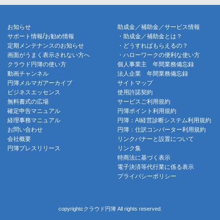
お知らせ
助成金／補助金／サービス情報
/
サポート情報
お勧め情報
・助成金／補助金とは？
定期メンテナンスのお知らせ
・どうすればもらえるの？
画面がうまく表示されない方へ
・ハローワークの便利な使い方
クラウド円簿の使い方
個人事業主 年間業務備忘録
動画チャンネル
法人企業 年間業務備忘録
円簿メルマガアーカイブ
サイトマップ
ビジネスエッセンス
使用許諾契約
無料書式の広場
サービスご利用規約
確定申告マニュアル
円簿ポイント利用規約
経理事務マニュアル
円簿：AI経営診断システム利用規約
お問い合わせ
円簿：仕訳コンバーター利用規約
会社概要
リンクバナーと設置について
円簿プレスリリース
リンク集
特商法に基づく表示
電子決済等代行業に係る表示
プライバシーポリシー
copyrightcクラウド円簿 All rights reserved.