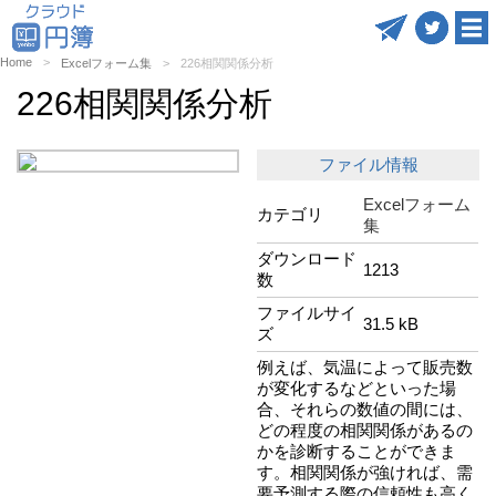
Home
Excelフォーム集
226相関関係分析
226相関関係分析
ファイル情報
Excelフォーム
カテゴリ
集
ダウンロード
1213
数
ファイルサイ
31.5 kB
ズ
例えば、気温によって販売数
が変化するなどといった場
合、それらの数値の間には、
どの程度の相関関係があるの
かを診断することができま
す。相関関係が強ければ、需
要予測する際の信頼性も高く