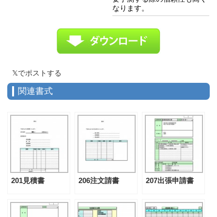
なります。
𝕏でポストする
関連書式
201見積書
206注文請書
207出張申請書