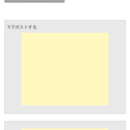
𝕏でポストする