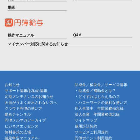
動画
Q&A
操作マニュアル
マイナンバー対応に関するお知らせ
お知らせ
助成金／補助金／サービス情報
/
サポート情報
お勧め情報
・助成金／補助金とは？
定期メンテナンスのお知らせ
・どうすればもらえるの？
画面がうまく表示されない方へ
・ハローワークの便利な使い方
クラウド円簿の使い方
個人事業主 年間業務備忘録
動画チャンネル
法人企業 年間業務備忘録
円簿メルマガアーカイブ
サイトマップ
ビジネスエッセンス
使用許諾契約
無料書式の広場
サービスご利用規約
確定申告マニュアル
円簿ポイント利用規約