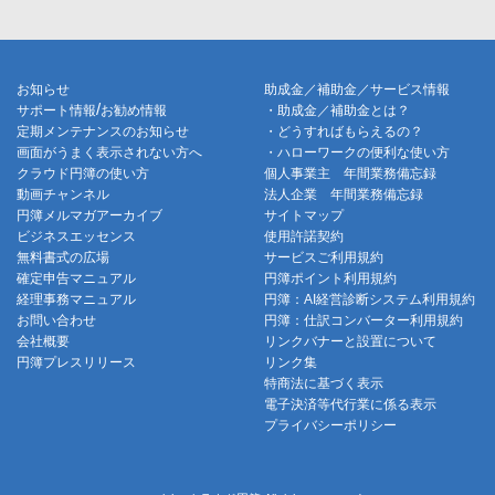
お知らせ
助成金／補助金／サービス情報
/
サポート情報
お勧め情報
・助成金／補助金とは？
定期メンテナンスのお知らせ
・どうすればもらえるの？
画面がうまく表示されない方へ
・ハローワークの便利な使い方
クラウド円簿の使い方
個人事業主 年間業務備忘録
動画チャンネル
法人企業 年間業務備忘録
円簿メルマガアーカイブ
サイトマップ
ビジネスエッセンス
使用許諾契約
無料書式の広場
サービスご利用規約
確定申告マニュアル
円簿ポイント利用規約
経理事務マニュアル
円簿：AI経営診断システム利用規約
お問い合わせ
円簿：仕訳コンバーター利用規約
会社概要
リンクバナーと設置について
円簿プレスリリース
リンク集
特商法に基づく表示
電子決済等代行業に係る表示
プライバシーポリシー