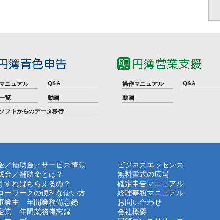
Q&A
Q&A
マニュアル
操作マニュアル
一覧
動画
動画
ソフトからのデータ移行
金／補助金／サービス情報
ビジネスエッセンス
成金／補助金とは？
無料書式の広場
うすればもらえるの？
確定申告マニュアル
ローワークの便利な使い方
経理事務マニュアル
事業主 年間業務備忘録
お問い合わせ
企業 年間業務備忘録
会社概要