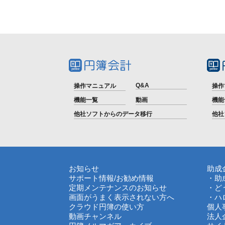
Q&A
操作マニュアル
操作
機能一覧
動画
機能
他社ソフトからのデータ移行
他社
お知らせ
助成
サポート情報
/
お勧め情報
・助
定期メンテナンスのお知らせ
・ど
画面がうまく表示されない方へ
・ハ
クラウド円簿の使い方
個人
動画チャンネル
法人