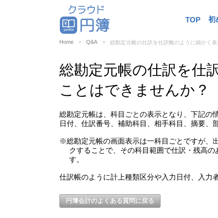
初
TOP
Home
Q&A
総勘定元帳の仕訳を仕訳帳のように細かく表
総勘定元帳の仕訳を仕
ことはできませんか？
総勘定元帳は、科目ごとの表示となり、下記の
日付、仕訳番号、補助科目、相手科目、摘要、
※総勘定元帳の画面表示は一科目ごとですが、出
クすることで、その科目範囲で仕訳・残高の
す。
仕訳帳のように計上種類区分や入力日付、入力
円簿会計のよくある質問に戻る