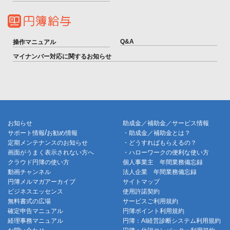
Q&A
操作マニュアル
マイナンバー対応に関するお知らせ
お知らせ
助成金／補助金／サービス情報
/
サポート情報
お勧め情報
・助成金／補助金とは？
定期メンテナンスのお知らせ
・どうすればもらえるの？
画面がうまく表示されない方へ
・ハローワークの便利な使い方
クラウド円簿の使い方
個人事業主 年間業務備忘録
動画チャンネル
法人企業 年間業務備忘録
円簿メルマガアーカイブ
サイトマップ
ビジネスエッセンス
使用許諾契約
無料書式の広場
サービスご利用規約
確定申告マニュアル
円簿ポイント利用規約
経理事務マニュアル
円簿：AI経営診断システム利用規約