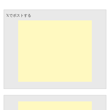
𝕏でポストする