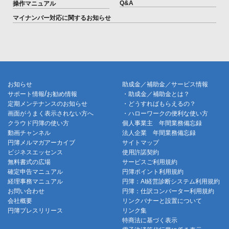
Q&A
操作マニュアル
マイナンバー対応に関するお知らせ
お知らせ
助成金／補助金／サービス情報
/
サポート情報
お勧め情報
・助成金／補助金とは？
定期メンテナンスのお知らせ
・どうすればもらえるの？
画面がうまく表示されない方へ
・ハローワークの便利な使い方
クラウド円簿の使い方
個人事業主 年間業務備忘録
動画チャンネル
法人企業 年間業務備忘録
円簿メルマガアーカイブ
サイトマップ
ビジネスエッセンス
使用許諾契約
無料書式の広場
サービスご利用規約
確定申告マニュアル
円簿ポイント利用規約
経理事務マニュアル
円簿：AI経営診断システム利用規約
お問い合わせ
円簿：仕訳コンバーター利用規約
会社概要
リンクバナーと設置について
円簿プレスリリース
リンク集
特商法に基づく表示