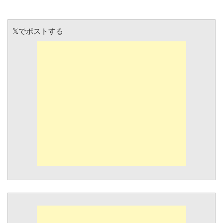
𝕏でポストする