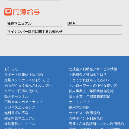
Q&A
操作マニュアル
マイナンバー対応に関するお知らせ
お知らせ
助成金／補助金／サービス情報
/
サポート情報
お勧め情報
・助成金／補助金とは？
定期メンテナンスのお知らせ
・どうすればもらえるの？
画面がうまく表示されない方へ
・ハローワークの便利な使い方
クラウド円簿の使い方
個人事業主 年間業務備忘録
動画チャンネル
法人企業 年間業務備忘録
円簿メルマガアーカイブ
サイトマップ
ビジネスエッセンス
使用許諾契約
無料書式の広場
サービスご利用規約
確定申告マニュアル
円簿ポイント利用規約
経理事務マニュアル
円簿：AI経営診断システム利用規約