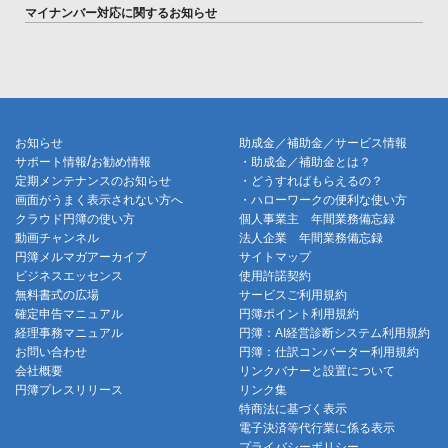
マイナンバー対応に関するお知らせ
お知らせ
助成金／補助金／サービス情報
/
サポート情報
お勧め情報
・助成金／補助金とは？
定期メンテナンスのお知らせ
・どうすればもらえるの？
画面がうまく表示されない方へ
・ハローワークの便利な使い方
クラウド円簿の使い方
個人事業主 年間業務備忘録
動画チャンネル
法人企業 年間業務備忘録
円簿メルマガアーカイブ
サイトマップ
ビジネスエッセンス
使用許諾契約
無料書式の広場
サービスご利用規約
確定申告マニュアル
円簿ポイント利用規約
経理事務マニュアル
円簿：AI経営診断システム利用規約
お問い合わせ
円簿：仕訳コンバーター利用規約
会社概要
リンクバナーと設置について
円簿プレスリリース
リンク集
特商法に基づく表示
電子決済等代行業に係る表示
プライバシーポリシー