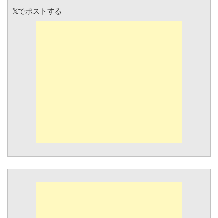
𝕏でポストする