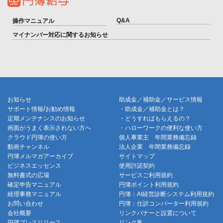
Q&A
操作マニュアル
マイナンバー対応に関するお知らせ
お知らせ
助成金／補助金／サービス情報
/
サポート情報
お勧め情報
・助成金／補助金とは？
定期メンテナンスのお知らせ
・どうすればもらえるの？
画面がうまく表示されない方へ
・ハローワークの便利な使い方
クラウド円簿の使い方
個人事業主 年間業務備忘録
動画チャンネル
法人企業 年間業務備忘録
円簿メルマガアーカイブ
サイトマップ
ビジネスエッセンス
使用許諾契約
無料書式の広場
サービスご利用規約
確定申告マニュアル
円簿ポイント利用規約
経理事務マニュアル
円簿：AI経営診断システム利用規約
お問い合わせ
円簿：仕訳コンバーター利用規約
会社概要
リンクバナーと設置について
円簿プレスリリース
リンク集