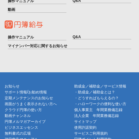
Q&A
操作マニュアル
動画
Q&A
操作マニュアル
マイナンバー対応に関するお知らせ
お知らせ
助成金／補助金／サービス情報
/
サポート情報
お勧め情報
・助成金／補助金とは？
定期メンテナンスのお知らせ
・どうすればもらえるの？
画面がうまく表示されない方へ
・ハローワークの便利な使い方
クラウド円簿の使い方
個人事業主 年間業務備忘録
動画チャンネル
法人企業 年間業務備忘録
円簿メルマガアーカイブ
サイトマップ
ビジネスエッセンス
使用許諾契約
無料書式の広場
サービスご利用規約