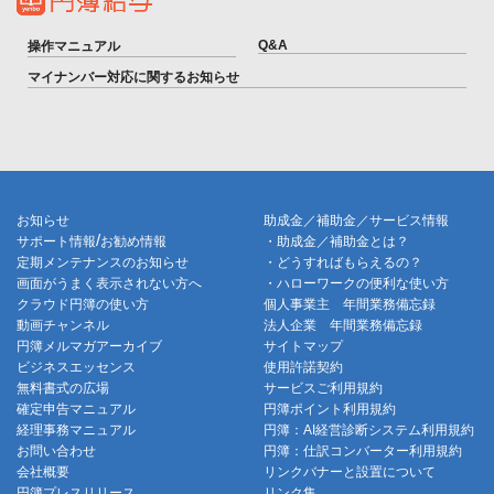
Q&A
操作マニュアル
マイナンバー対応に関するお知らせ
お知らせ
助成金／補助金／サービス情報
/
サポート情報
お勧め情報
・助成金／補助金とは？
定期メンテナンスのお知らせ
・どうすればもらえるの？
画面がうまく表示されない方へ
・ハローワークの便利な使い方
クラウド円簿の使い方
個人事業主 年間業務備忘録
動画チャンネル
法人企業 年間業務備忘録
円簿メルマガアーカイブ
サイトマップ
ビジネスエッセンス
使用許諾契約
無料書式の広場
サービスご利用規約
確定申告マニュアル
円簿ポイント利用規約
経理事務マニュアル
円簿：AI経営診断システム利用規約
お問い合わせ
円簿：仕訳コンバーター利用規約
会社概要
リンクバナーと設置について
円簿プレスリリース
リンク集