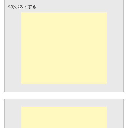
𝕏でポストする