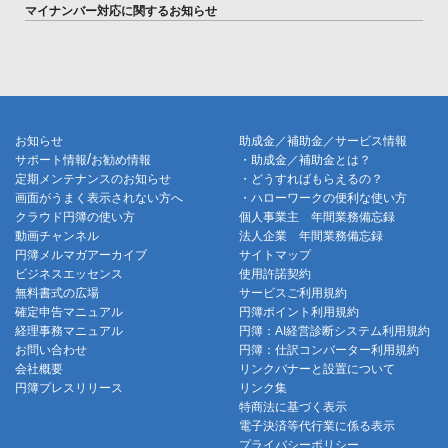
マイナンバー対応に関するお知らせ
お知らせ
助成金／補助金／サービス情報
/
サポート情報
お勧め情報
・助成金／補助金とは？
定期メンテナンスのお知らせ
・どうすればもらえるの？
画面がうまく表示されない方へ
・ハローワークの便利な使い方
クラウド円簿の使い方
個人事業主 年間業務備忘録
動画チャンネル
法人企業 年間業務備忘録
円簿メルマガアーカイブ
サイトマップ
ビジネスエッセンス
使用許諾契約
無料書式の広場
サービスご利用規約
確定申告マニュアル
円簿ポイント利用規約
経理事務マニュアル
円簿：AI経営診断システム利用規約
お問い合わせ
円簿：仕訳コンバーター利用規約
会社概要
リンクバナーと設置について
円簿プレスリリース
リンク集
特商法に基づく表示
電子決済等代行業に係る表示
プライバシーポリシー