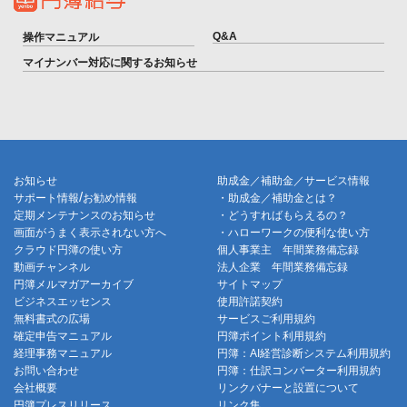
Q&A
操作マニュアル
マイナンバー対応に関するお知らせ
お知らせ
助成金／補助金／サービス情報
/
サポート情報
お勧め情報
・助成金／補助金とは？
定期メンテナンスのお知らせ
・どうすればもらえるの？
画面がうまく表示されない方へ
・ハローワークの便利な使い方
クラウド円簿の使い方
個人事業主 年間業務備忘録
動画チャンネル
法人企業 年間業務備忘録
円簿メルマガアーカイブ
サイトマップ
ビジネスエッセンス
使用許諾契約
無料書式の広場
サービスご利用規約
確定申告マニュアル
円簿ポイント利用規約
経理事務マニュアル
円簿：AI経営診断システム利用規約
お問い合わせ
円簿：仕訳コンバーター利用規約
会社概要
リンクバナーと設置について
円簿プレスリリース
リンク集