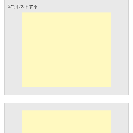
𝕏でポストする