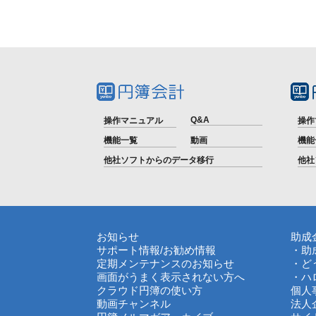
Q&A
操作マニュアル
操作
機能一覧
動画
機能
他社ソフトからのデータ移行
他社
お知らせ
助成
サポート情報
/
お勧め情報
・助
定期メンテナンスのお知らせ
・ど
画面がうまく表示されない方へ
・ハ
クラウド円簿の使い方
個人
動画チャンネル
法人