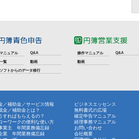
Q&A
Q&A
マニュアル
操作マニュアル
一覧
動画
動画
ソフトからのデータ移行
金／補助金／サービス情報
ビジネスエッセンス
成金／補助金とは？
無料書式の広場
うすればもらえるの？
確定申告マニュアル
ローワークの便利な使い方
経理事務マニュアル
事業主 年間業務備忘録
お問い合わせ
企業 年間業務備忘録
会社概要