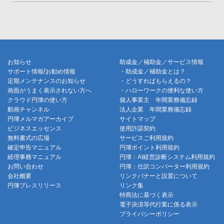
お知らせ
助成金／補助金／サービス情報
/
サポート情報
お勧め情報
・助成金／補助金とは？
定期メンテナンスのお知らせ
・どうすればもらえるの？
画面がうまく表示されない方へ
・ハローワークの便利な使い方
クラウド円簿の使い方
個人事業主 年間業務備忘録
動画チャンネル
法人企業 年間業務備忘録
円簿メルマガアーカイブ
サイトマップ
ビジネスエッセンス
使用許諾契約
無料書式の広場
サービスご利用規約
確定申告マニュアル
円簿ポイント利用規約
経理事務マニュアル
円簿：AI経営診断システム利用規約
お問い合わせ
円簿：仕訳コンバーター利用規約
会社概要
リンクバナーと設置について
円簿プレスリリース
リンク集
特商法に基づく表示
電子決済等代行業に係る表示
プライバシーポリシー