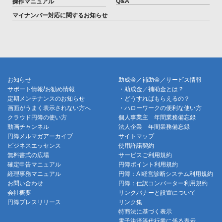
Q&A
操作マニュアル
マイナンバー対応に関するお知らせ
お知らせ
助成金／補助金／サービス情報
/
サポート情報
お勧め情報
・助成金／補助金とは？
定期メンテナンスのお知らせ
・どうすればもらえるの？
画面がうまく表示されない方へ
・ハローワークの便利な使い方
クラウド円簿の使い方
個人事業主 年間業務備忘録
動画チャンネル
法人企業 年間業務備忘録
円簿メルマガアーカイブ
サイトマップ
ビジネスエッセンス
使用許諾契約
無料書式の広場
サービスご利用規約
確定申告マニュアル
円簿ポイント利用規約
経理事務マニュアル
円簿：AI経営診断システム利用規約
お問い合わせ
円簿：仕訳コンバーター利用規約
会社概要
リンクバナーと設置について
円簿プレスリリース
リンク集
特商法に基づく表示
電子決済等代行業に係る表示