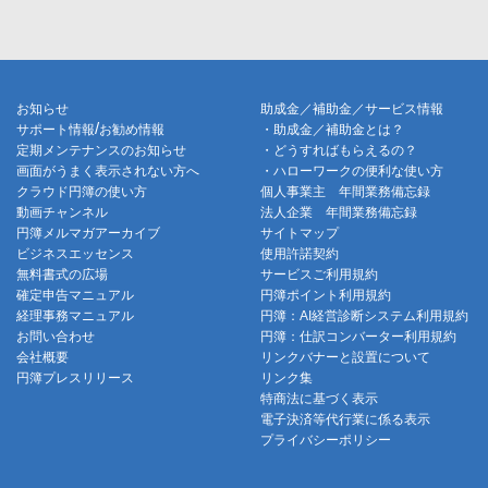
お知らせ
助成金／補助金／サービス情報
/
サポート情報
お勧め情報
・助成金／補助金とは？
定期メンテナンスのお知らせ
・どうすればもらえるの？
画面がうまく表示されない方へ
・ハローワークの便利な使い方
クラウド円簿の使い方
個人事業主 年間業務備忘録
動画チャンネル
法人企業 年間業務備忘録
円簿メルマガアーカイブ
サイトマップ
ビジネスエッセンス
使用許諾契約
無料書式の広場
サービスご利用規約
確定申告マニュアル
円簿ポイント利用規約
経理事務マニュアル
円簿：AI経営診断システム利用規約
お問い合わせ
円簿：仕訳コンバーター利用規約
会社概要
リンクバナーと設置について
円簿プレスリリース
リンク集
特商法に基づく表示
電子決済等代行業に係る表示
プライバシーポリシー