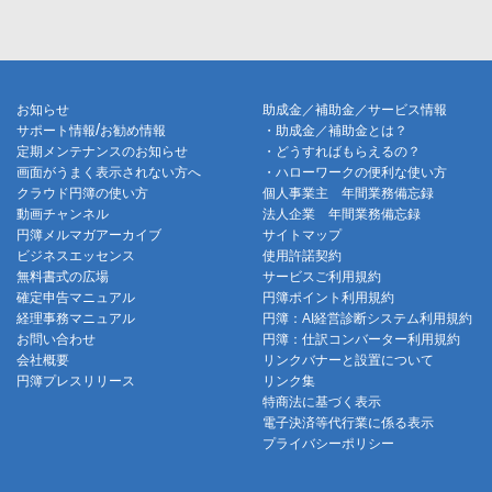
お知らせ
助成金／補助金／サービス情報
/
サポート情報
お勧め情報
・助成金／補助金とは？
定期メンテナンスのお知らせ
・どうすればもらえるの？
画面がうまく表示されない方へ
・ハローワークの便利な使い方
クラウド円簿の使い方
個人事業主 年間業務備忘録
動画チャンネル
法人企業 年間業務備忘録
円簿メルマガアーカイブ
サイトマップ
ビジネスエッセンス
使用許諾契約
無料書式の広場
サービスご利用規約
確定申告マニュアル
円簿ポイント利用規約
経理事務マニュアル
円簿：AI経営診断システム利用規約
お問い合わせ
円簿：仕訳コンバーター利用規約
会社概要
リンクバナーと設置について
円簿プレスリリース
リンク集
特商法に基づく表示
電子決済等代行業に係る表示
プライバシーポリシー