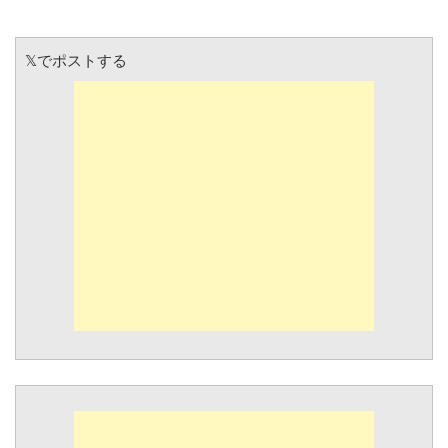
𝕏でポストする