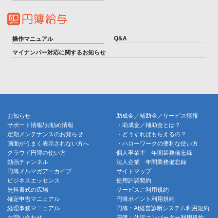
Q&A
操作マニュアル
マイナンバー対応に関するお知らせ
お知らせ
助成金／補助金／サービス情報
/
サポート情報
お勧め情報
・助成金／補助金とは？
定期メンテナンスのお知らせ
・どうすればもらえるの？
画面がうまく表示されない方へ
・ハローワークの便利な使い方
クラウド円簿の使い方
個人事業主 年間業務備忘録
動画チャンネル
法人企業 年間業務備忘録
円簿メルマガアーカイブ
サイトマップ
ビジネスエッセンス
使用許諾契約
無料書式の広場
サービスご利用規約
確定申告マニュアル
円簿ポイント利用規約
経理事務マニュアル
円簿：AI経営診断システム利用規約
お問い合わせ
円簿：仕訳コンバーター利用規約