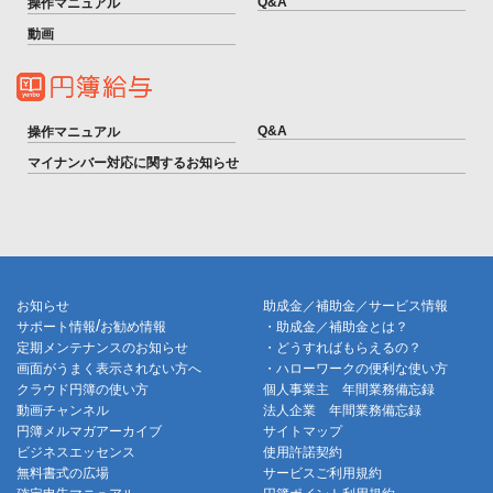
Q&A
操作マニュアル
動画
Q&A
操作マニュアル
マイナンバー対応に関するお知らせ
お知らせ
助成金／補助金／サービス情報
/
サポート情報
お勧め情報
・助成金／補助金とは？
定期メンテナンスのお知らせ
・どうすればもらえるの？
画面がうまく表示されない方へ
・ハローワークの便利な使い方
クラウド円簿の使い方
個人事業主 年間業務備忘録
動画チャンネル
法人企業 年間業務備忘録
円簿メルマガアーカイブ
サイトマップ
ビジネスエッセンス
使用許諾契約
無料書式の広場
サービスご利用規約