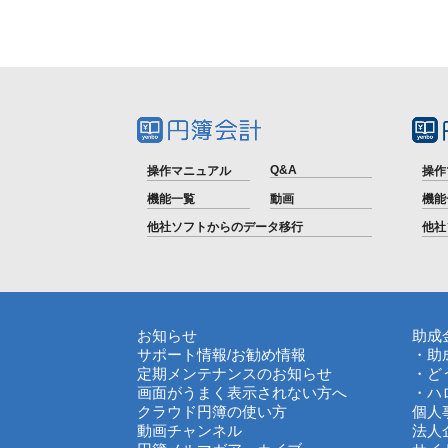
Q&A
操作マニュアル
操作
機能一覧
動画
機能
他社ソフトからのデータ移行
他社
お知らせ
助成
サポート情報
/
お勧め情報
・助
定期メンテナンスのお知らせ
・ど
画面がうまく表示されない方へ
・ハ
クラウド円簿の使い方
個人
動画チャンネル
法人