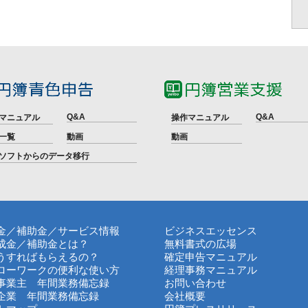
Q&A
Q&A
マニュアル
操作マニュアル
一覧
動画
動画
ソフトからのデータ移行
金／補助金／サービス情報
ビジネスエッセンス
成金／補助金とは？
無料書式の広場
うすればもらえるの？
確定申告マニュアル
ローワークの便利な使い方
経理事務マニュアル
事業主 年間業務備忘録
お問い合わせ
企業 年間業務備忘録
会社概要