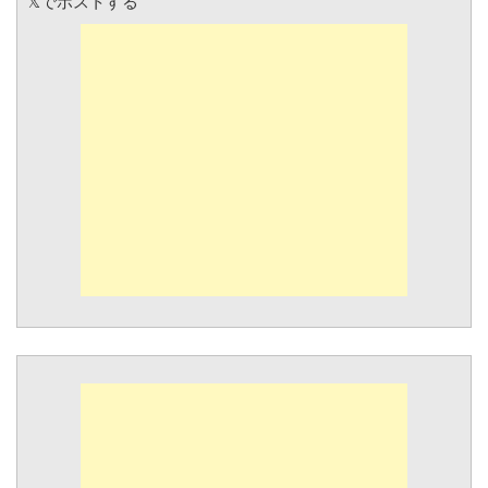
𝕏でポストする