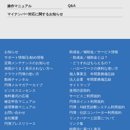
Q&A
操作マニュアル
マイナンバー対応に関するお知らせ
お知らせ
助成金／補助金／サービス情報
/
サポート情報
お勧め情報
・助成金／補助金とは？
定期メンテナンスのお知らせ
・どうすればもらえるの？
画面がうまく表示されない方へ
・ハローワークの便利な使い方
クラウド円簿の使い方
個人事業主 年間業務備忘録
動画チャンネル
法人企業 年間業務備忘録
円簿メルマガアーカイブ
サイトマップ
ビジネスエッセンス
使用許諾契約
無料書式の広場
サービスご利用規約
確定申告マニュアル
円簿ポイント利用規約
経理事務マニュアル
円簿：AI経営診断システム利用規約
お問い合わせ
円簿：仕訳コンバーター利用規約
会社概要
リンクバナーと設置について
円簿プレスリリース
リンク集
特商法に基づく表示