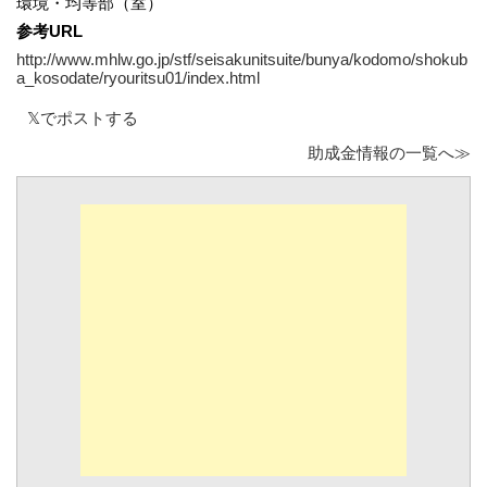
環境・均等部（室）
参考URL
http://www.mhlw.go.jp/stf/seisakunitsuite/bunya/kodomo/shokub
a_kosodate/ryouritsu01/index.html
𝕏でポストする
助成金情報の一覧へ≫