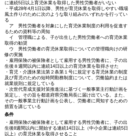
に連続5日以上育児休業を取得した男性労働者がいない
・平成28年4月1日以降、男性が育児休業を取得しやすい職場
風土作りのために次のような取り組みのいずれかを行ってい
る
ア 男性労働者を対象にした育児休業制度の利用を促進す
るための資料等の周知
イ 管理職による、子が出生した男性労働者への育児休業
取得の勧奨
ウ 男性労働者の育児休業取得についての管理職向けの研
修の実施
・雇用保険の被保険者として雇用する男性労働者に、子の出
生後８週間以内に連続14日以上の育児休業を取得させた
・育児・介護休業法第２条第１号に規定する育児休業の制度
及び育児のための短時間勤務制度について、労働協約または
就業規則に規定している
・次世代育成支援対策推進法に基づく一般事業主行動計画を
策定し、その旨を都道府県労働局長に届け出ている。また、
その一般事業主行動計画を公表し、労働者に周知するための
措置を講じている
条件
・雇用保険の被保険者として雇用する男性労働者に、子の出
生後8週間以内に開始する連続14日以上（中小企業は連続5日
以上）の育児休業を取得させること