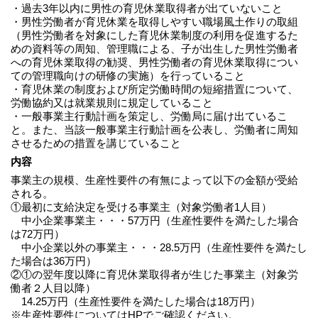
・過去3年以内に男性の育児休業取得者が出ていないこと
・男性労働者が育児休業を取得しやすい職場風土作りの取組
（男性労働者を対象にした育児休業制度の利用を促進するた
めの資料等の周知、管理職による、子が出生した男性労働者
への育児休業取得の勧奨、男性労働者の育児休業取得につい
ての管理職向けの研修の実施）を行っていること
・育児休業の制度および所定労働時間の短縮措置について、
労働協約又は就業規則に規定していること
・一般事業主行動計画を策定し、労働局に届け出ているこ
と。また、当該一般事業主行動計画を公表し、労働者に周知
させるための措置を講じていること
内容
事業主の規模、生産性要件の有無によって以下の金額が受給
される。
①最初に支給決定を受ける事業主（対象労働者1人目）
中小企業事業主・・・57万円（生産性要件を満たした場合
は72万円）
中小企業以外の事業主・・・28.5万円（生産性要件を満たし
た場合は36万円）
②①の翌年度以降に育児休業取得者が生じた事業主（対象労
働者２人目以降）
14.25万円（生産性要件を満たした場合は18万円）
※生産性要件についてはHPでご確認ください。