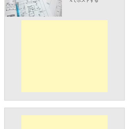
𝕏でポストする