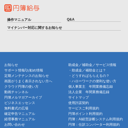
Q&A
操作マニュアル
マイナンバー対応に関するお知らせ
お知らせ
助成金／補助金／サービス情報
/
サポート情報
お勧め情報
・助成金／補助金とは？
定期メンテナンスのお知らせ
・どうすればもらえるの？
画面がうまく表示されない方へ
・ハローワークの便利な使い方
クラウド円簿の使い方
個人事業主 年間業務備忘録
動画チャンネル
法人企業 年間業務備忘録
円簿メルマガアーカイブ
サイトマップ
ビジネスエッセンス
使用許諾契約
無料書式の広場
サービスご利用規約
確定申告マニュアル
円簿ポイント利用規約
経理事務マニュアル
円簿：AI経営診断システム利用規約
お問い合わせ
円簿：仕訳コンバーター利用規約