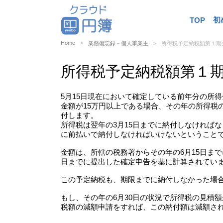
初
TOP
Home
業務備忘録－個人事業主
所得税予定納税額第１期
所得税予定納税額第１
5月15日現在において確定している前年分の所
金額が15万円以上である場合、その年の所得税の
付します。
所得税は翌年の3月15日までに納付しなければ
に前払いで納付しなければいけないということ
金額は、所轄の税務署からその年の6月15日まで
日までに提出した確定申告を基に計算されてい
この予定納税も、期限までに納付しなかった場
もし、その年の6月30日の状況で所得税の見積額
税額の減額申請をすれば、この納付額は減額さ