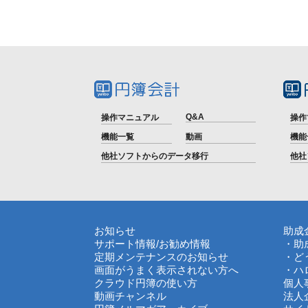
Q&A
操作マニュアル
操作
機能一覧
動画
機能
他社ソフトからのデータ移行
他社
お知らせ
助成
サポート情報
/
お勧め情報
・助
定期メンテナンスのお知らせ
・ど
画面がうまく表示されない方へ
・ハ
クラウド円簿の使い方
個人
動画チャンネル
法人