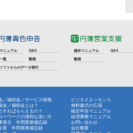
Q&A
Q&A
マニュアル
操作マニュアル
一覧
動画
動画
ソフトからのデータ移行
金／補助金／サービス情報
ビジネスエッセンス
成金／補助金とは？
無料書式の広場
うすればもらえるの？
確定申告マニュアル
ローワークの便利な使い方
経理事務マニュアル
事業主 年間業務備忘録
お問い合わせ
企業 年間業務備忘録
会社概要