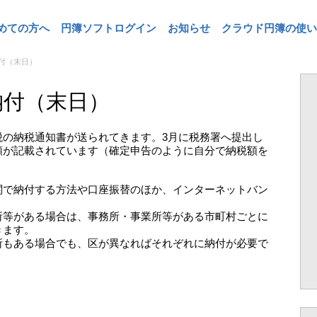
めての方へ
円簿ソフトログイン
お知らせ
クラウド円簿の使い
付（末日）
納付（末日）
税の納税通知書が送られてきます。3月に税務署へ提出し
額が記載されています（確定申告のように自分で納税額を
関で納付する方法や口座振替のほか、インターネットバン
所等がある場合は、事務所・事業所等がある市町村ごとに
きます。
所もある場合でも、区が異なればそれぞれに納付が必要で