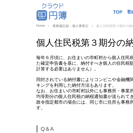
初
TOP
Home
業務備忘録－個人事業主
個人住民税第３期分の納
個人住民税第３期分の
毎年６月頃に、お住まいの市町村から個人住民
た確定申告書を基に、納付すべき個人の住民税
計算する必要はありません）。
同封されている納付書によりコンビニや金融機
キングを利用した納付方法もあります。
なお、お住まいの市町村以外にも事務所・事業
均等割分の個人住民税の納税通知書が送られて
政令指定都市の場合には、同じ市に住所も事務
す。
Q＆A