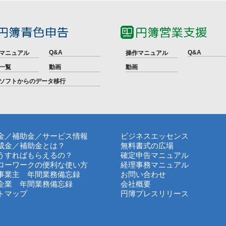
Q&A
Q&A
マニュアル
操作マニュアル
一覧
動画
動画
ソフトからのデータ移行
金／補助金／サービス情報
ビジネスエッセンス
成金／補助金とは？
無料書式の広場
うすればもらえるの？
確定申告マニュアル
ローワークの便利な使い方
経理事務マニュアル
事業主 年間業務備忘録
お問い合わせ
企業 年間業務備忘録
会社概要
トマップ
円簿プレスリリース