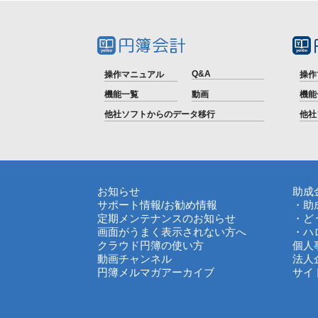
Q&A
操作マニュアル
操作
機能一覧
動画
機能
他社ソフトからのデータ移行
他社
お知らせ
助成
サポート情報
/
お勧め情報
・助
定期メンテナンスのお知らせ
・ど
画面がうまく表示されない方へ
・ハ
クラウド円簿の使い方
個人
動画チャンネル
法人
円簿メルマガアーカイブ
サイ