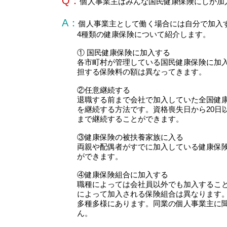
Q：
個人事業主はみんな国民健康保険にしか加
A：
個人事業主として働く場合には自分で加入
4種類の健康保険について紹介します。
① 国民健康保険に加入する
各市町村が管理している国民健康保険に加
担する保険料の額は異なってきます。
②任意継続する
退職する前まで会社で加入していた全国健
を継続する方法です。資格喪失日から20日
まで継続することができます。
③健康保険の被扶養家族に入る
両親や配偶者がすでに加入している健康保
ができます。
④健康保険組合に加入する
職種によっては会社員以外でも加入するこ
によって加入される保険組合は異なります
多種多様にあります。同業の個人事業主に
ん。