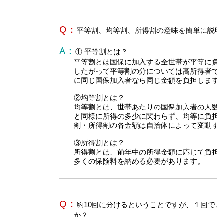
Q：
平等割、均等割、所得割の意味を簡単に説
A：
① 平等割とは？
平等割とは国保に加入する全世帯が平等に
したがって平等割の分については高所得者
に同じ国保加入者なら同じ金額を負担しま
②均等割とは？
均等割とは、世帯あたりの国保加入者の人
と同様に所得の多少に関わらず、均等に負
割・所得割の各金額は自治体によって変動
③所得割とは？
所得割とは、前年中の所得金額に応じて負
多くの保険料を納める必要があります。
Q：
約10回に分けるということですが、１回
か？