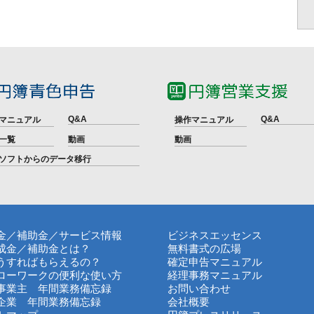
Q&A
Q&A
マニュアル
操作マニュアル
一覧
動画
動画
ソフトからのデータ移行
金／補助金／サービス情報
ビジネスエッセンス
成金／補助金とは？
無料書式の広場
うすればもらえるの？
確定申告マニュアル
ローワークの便利な使い方
経理事務マニュアル
事業主 年間業務備忘録
お問い合わせ
企業 年間業務備忘録
会社概要