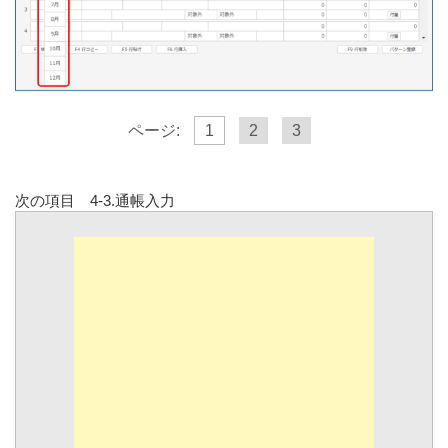
ページ:
1
2
3
次の項目 4-3.通帳入力