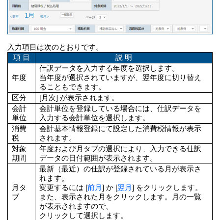
入力項目は次のとおりです。
項 目
説 明
仕訳データを入力する年度を選択します。
年度
当年度が選択されていますが、翌年度に切り替え
ることもできます。
区分
[月次] が表示されます。
会計
会計単位を登録している場合には、仕訳データを
単位
入力する会計単位を選択します。
消費
会計基本情報登録にて設定した消費税情報が表示
税
されます。
対象
年度および月タブの選択により、入力できる仕訳
期間
データの日付範囲が表示されます。
最新（最近）の仕訳が登録されている月が表示さ
れます。
月タ
変更するには [
前月
] か [
翌月
] をクリックします。
ブ
また、表示された月をクリックします。月の一覧
が表示されますので、
クリックして選択します。