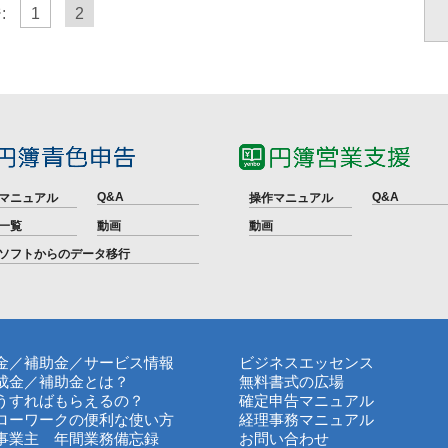
:
1
2
Q&A
Q&A
マニュアル
操作マニュアル
一覧
動画
動画
ソフトからのデータ移行
金／補助金／サービス情報
ビジネスエッセンス
成金／補助金とは？
無料書式の広場
うすればもらえるの？
確定申告マニュアル
ローワークの便利な使い方
経理事務マニュアル
事業主 年間業務備忘録
お問い合わせ