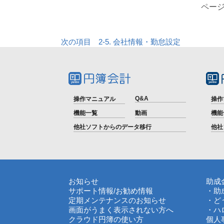
ページ
次の項目 2-5. 会社情報・勤怠設定
Q&A
操作マニュアル
操作
機能一覧
動画
機能
他社ソフトからのデータ移行
他社
お知らせ
助成
サポート情報
/
お勧め情報
・助
定期メンテナンスのお知らせ
・ど
画面がうまく表示されない方へ
・ハ
クラウド円簿の使い方
個人