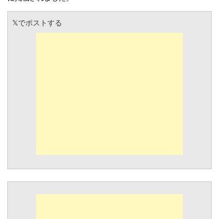
𝕏でポストする