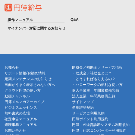
Q&A
操作マニュアル
マイナンバー対応に関するお知らせ
お知らせ
助成金／補助金／サービス情報
/
サポート情報
お勧め情報
・助成金／補助金とは？
定期メンテナンスのお知らせ
・どうすればもらえるの？
画面がうまく表示されない方へ
・ハローワークの便利な使い方
クラウド円簿の使い方
個人事業主 年間業務備忘録
動画チャンネル
法人企業 年間業務備忘録
円簿メルマガアーカイブ
サイトマップ
ビジネスエッセンス
使用許諾契約
無料書式の広場
サービスご利用規約
確定申告マニュアル
円簿ポイント利用規約
経理事務マニュアル
円簿：AI経営診断システム利用規約
お問い合わせ
円簿：仕訳コンバーター利用規約