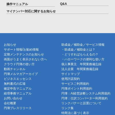
Q&A
操作マニュアル
マイナンバー対応に関するお知らせ
お知らせ
助成金／補助金／サービス情報
/
サポート情報
お勧め情報
・助成金／補助金とは？
定期メンテナンスのお知らせ
・どうすればもらえるの？
画面がうまく表示されない方へ
・ハローワークの便利な使い方
クラウド円簿の使い方
個人事業主 年間業務備忘録
動画チャンネル
法人企業 年間業務備忘録
円簿メルマガアーカイブ
サイトマップ
ビジネスエッセンス
使用許諾契約
無料書式の広場
サービスご利用規約
確定申告マニュアル
円簿ポイント利用規約
経理事務マニュアル
円簿：AI経営診断システム利用規約
お問い合わせ
円簿：仕訳コンバーター利用規約
会社概要
リンクバナーと設置について
円簿プレスリリース
リンク集
特商法に基づく表示