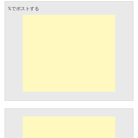
𝕏でポストする