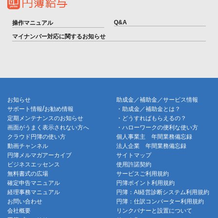
Q&A
操作マニュアル
マイナンバー対応に関するお知らせ
お知らせ
助成金／補助金／サービス情報
/
サポート情報
お勧め情報
・助成金／補助金とは？
定期メンテナンスのお知らせ
・どうすればもらえるの？
画面がうまく表示されない方へ
・ハローワークの便利な使い方
クラウド円簿の使い方
個人事業主 年間業務備忘録
動画チャンネル
法人企業 年間業務備忘録
円簿メルマガアーカイブ
サイトマップ
ビジネスエッセンス
使用許諾契約
無料書式の広場
サービスご利用規約
確定申告マニュアル
円簿ポイント利用規約
経理事務マニュアル
円簿：AI経営診断システム利用規約
お問い合わせ
円簿：仕訳コンバーター利用規約
会社概要
リンクバナーと設置について