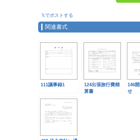
𝕏でポストする
関連書式
111議事録1
124出張旅行費精
146
算書
せ