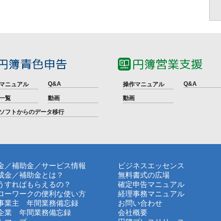
Q&A
Q&A
マニュアル
操作マニュアル
一覧
動画
動画
ソフトからのデータ移行
金／補助金／サービス情報
ビジネスエッセンス
成金／補助金とは？
無料書式の広場
うすればもらえるの？
確定申告マニュアル
ローワークの便利な使い方
経理事務マニュアル
事業主 年間業務備忘録
お問い合わせ
企業 年間業務備忘録
会社概要