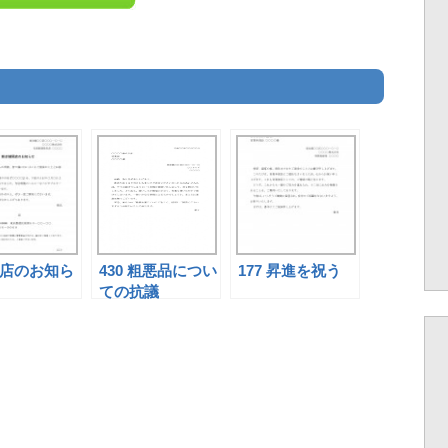
開店のお知ら
430 粗悪品につい
177 昇進を祝う
ての抗議