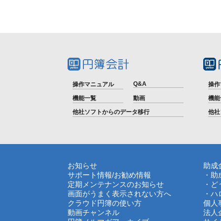
Q&A
操作マニュアル
操作
機能一覧
動画
機能
他社ソフトからのデータ移行
他社
お知らせ
助成
サポート情報
/
お勧め情報
・助
定期メンテナンスのお知らせ
・ど
画面がうまく表示されない方へ
・ハ
クラウド円簿の使い方
個人
動画チャンネル
法人