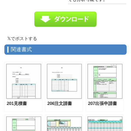
𝕏でポストする
関連書式
201見積書
206注文請書
207出張申請書