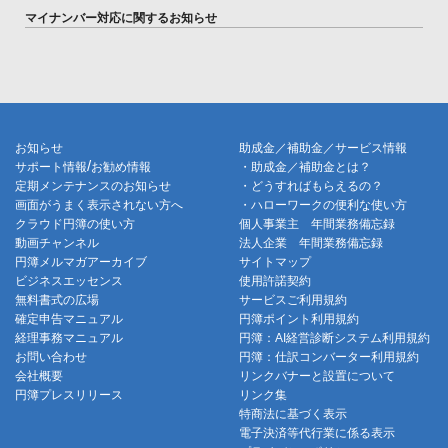
マイナンバー対応に関するお知らせ
お知らせ
助成金／補助金／サービス情報
/
サポート情報
お勧め情報
・助成金／補助金とは？
定期メンテナンスのお知らせ
・どうすればもらえるの？
画面がうまく表示されない方へ
・ハローワークの便利な使い方
クラウド円簿の使い方
個人事業主 年間業務備忘録
動画チャンネル
法人企業 年間業務備忘録
円簿メルマガアーカイブ
サイトマップ
ビジネスエッセンス
使用許諾契約
無料書式の広場
サービスご利用規約
確定申告マニュアル
円簿ポイント利用規約
経理事務マニュアル
円簿：AI経営診断システム利用規約
お問い合わせ
円簿：仕訳コンバーター利用規約
会社概要
リンクバナーと設置について
円簿プレスリリース
リンク集
特商法に基づく表示
電子決済等代行業に係る表示