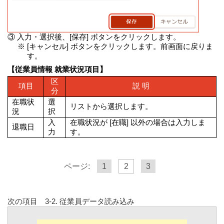
③ 入力・選択後、[保存] ボタンをクリックします。
※ [キャンセル] ボタンをクリックします。前画面に戻りま
す。
【従業員情報 就業状況項目】
区
項目
説 明
分
在職状
選
リストから選択します。
況
択
入
在職状況が [在職] 以外の場合は入力しま
退職日
力
す。
ページ:
1
2
3
次の項目 3-2. 従業員データ読み込み