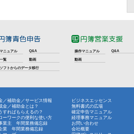
Q&A
Q&A
マニュアル
操作マニュアル
一覧
動画
動画
ソフトからのデータ移行
金／補助金／サービス情報
ビジネスエッセンス
成金／補助金とは？
無料書式の広場
うすればもらえるの？
確定申告マニュアル
ローワークの便利な使い方
経理事務マニュアル
事業主 年間業務備忘録
お問い合わせ
企業 年間業務備忘録
会社概要