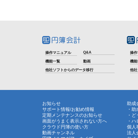
Q&A
操作マニュアル
操作
機能一覧
動画
機能
他社ソフトからのデータ移行
他社
お知らせ
助成
サポート情報
/
お勧め情報
・助
定期メンテナンスのお知らせ
・ど
画面がうまく表示されない方へ
・ハ
クラウド円簿の使い方
個人
動画チャンネル
法人