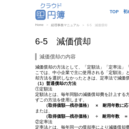
初
TOP
Home
経理事務マニュアル
6-5 減価償却
6-5 減価償却
減価償却の内容
減価償却の方法として、「定額法」「定率法」
こでは、中小企業で主に使用される「定額法」
却方法を選択しなかったときは、定率法で減価
（1）普通償却の方法
①定額法
定額法とは、毎年同額の減価償却費を計上する
ずこの方法を使用します。
（取得価額―残存価格） × 耐用年数に
または、
（取得価額―残存価格） ÷ 耐用年数 ＝
②定率法
定率法とは、毎年同一の償却率により減価償却