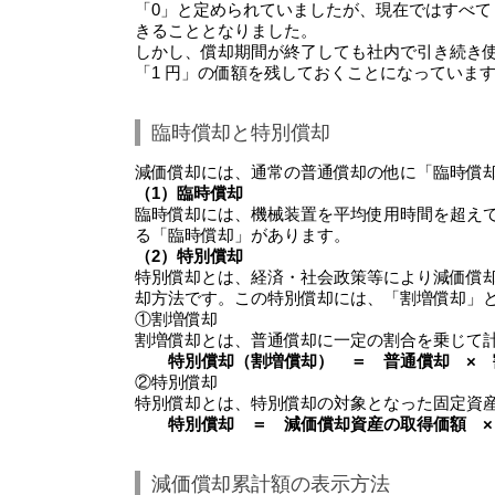
「0」と定められていましたが、現在ではすべて
きることとなりました。
しかし、償却期間が終了しても社内で引き続き
「1 円」の価額を残しておくことになっていま
臨時償却と特別償却
減価償却には、通常の普通償却の他に「臨時償
（1）臨時償却
臨時償却には、機械装置を平均使用時間を超え
る「臨時償却」があります。
（2）特別償却
特別償却とは、経済・社会政策等により減価償
却方法です。この特別償却には、「割増償却」と
①割増償却
割増償却とは、普通償却に一定の割合を乗じて
特別償却（割増償却） ＝ 普通償却 × 
②特別償却
特別償却とは、特別償却の対象となった固定資
特別償却 ＝ 減価償却資産の取得価額 ×
減価償却累計額の表示方法