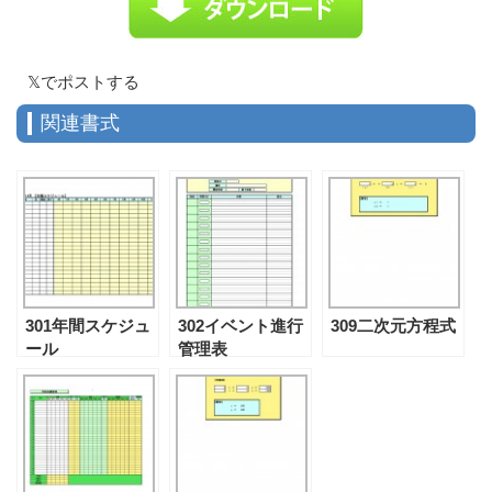
𝕏でポストする
関連書式
301年間スケジュ
302イベント進行
309二次元方程式
ール
管理表