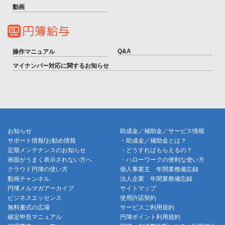
動画
Q&A
操作マニュアル
マイナンバー対応に関するお知らせ
お知らせ
助成金／補助金／サービス情報
/
サポート情報
お勧め情報
・助成金／補助金とは？
定期メンテナンスのお知らせ
・どうすればもらえるの？
画面がうまく表示されない方へ
・ハローワークの便利な使い方
クラウド円簿の使い方
個人事業主 年間業務備忘録
動画チャンネル
法人企業 年間業務備忘録
円簿メルマガアーカイブ
サイトマップ
ビジネスエッセンス
使用許諾契約
無料書式の広場
サービスご利用規約
確定申告マニュアル
円簿ポイント利用規約