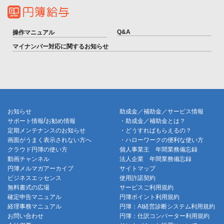
Q&A
操作マニュアル
マイナンバー対応に関するお知らせ
お知らせ
助成金／補助金／サービス情報
/
サポート情報
お勧め情報
・助成金／補助金とは？
定期メンテナンスのお知らせ
・どうすればもらえるの？
画面がうまく表示されない方へ
・ハローワークの便利な使い方
クラウド円簿の使い方
個人事業主 年間業務備忘録
動画チャンネル
法人企業 年間業務備忘録
円簿メルマガアーカイブ
サイトマップ
ビジネスエッセンス
使用許諾契約
無料書式の広場
サービスご利用規約
確定申告マニュアル
円簿ポイント利用規約
経理事務マニュアル
円簿：AI経営診断システム利用規約
お問い合わせ
円簿：仕訳コンバーター利用規約