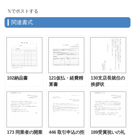
𝕏でポストする
関連書式
102納品書
121仮払・経費精
130支店長就任の
算書
挨拶状
173 同業者の開業
446 取引申込の拒
189受賞祝いの礼