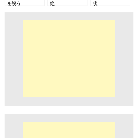
を祝う
絶
状